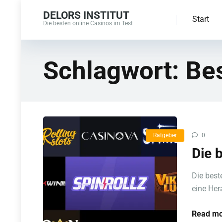
DELORS INSTITUT
Start
Die besten online Casinos im Test
Schlagwort:
Bes
Ratgeber
0
Die 
Die best
eine Hera
Read mo