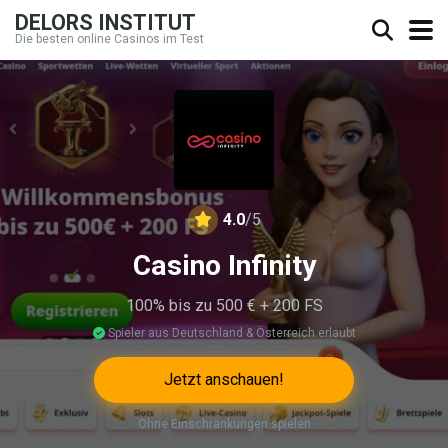
DELORS INSTITUT
Die besten online Casinos im Test
4.0
/5
Casino Infinity
100% bis zu 500 € + 200 FS
Spieler aus Deutschland & Österreich erlaubt
Jetzt anschauen!
Ohne Einschränkungen spielen