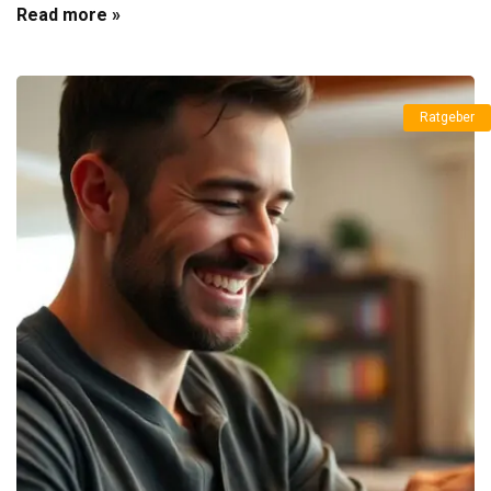
Read more »
Ratgeber