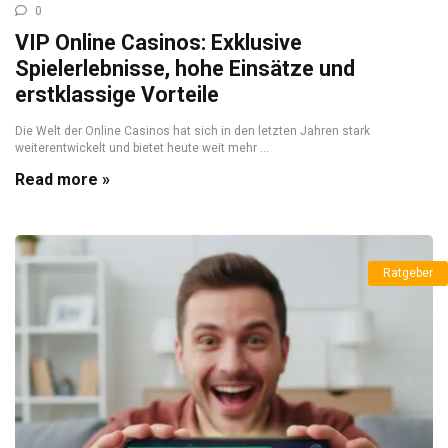
0
VIP Online Casinos: Exklusive
Spielerlebnisse, hohe Einsätze und
erstklassige Vorteile
Die Welt der Online Casinos hat sich in den letzten Jahren stark
weiterentwickelt und bietet heute weit mehr ...
Read more »
Ratgeber