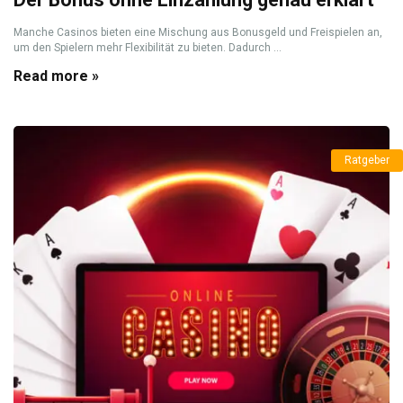
Manche Casinos bieten eine Mischung aus Bonusgeld und Freispielen an,
um den Spielern mehr Flexibilität zu bieten. Dadurch ...
Read more »
Ratgeber