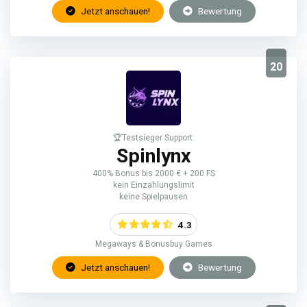
Jetzt anschauen!
Bewertung
20
🏆Testsieger Support:
Spinlynx
400% Bonus bis 2000 € + 200 FS
kein Einzahlungslimit
keine Spielpausen
4.3
Megaways & Bonusbuy Games
Jetzt anschauen!
Bewertung