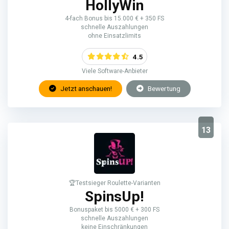
HollyWin
4-fach Bonus bis 15.000 € + 350 FS
schnelle Auszahlungen
ohne Einsatzlimits
4.5
Viele Software-Anbieter
Jetzt anschauen!
Bewertung
13
🏆Testsieger Roulette-Varianten
SpinsUp!
Bonuspaket bis 5000 € + 300 FS
schnelle Auszahlungen
keine Einschränkungen