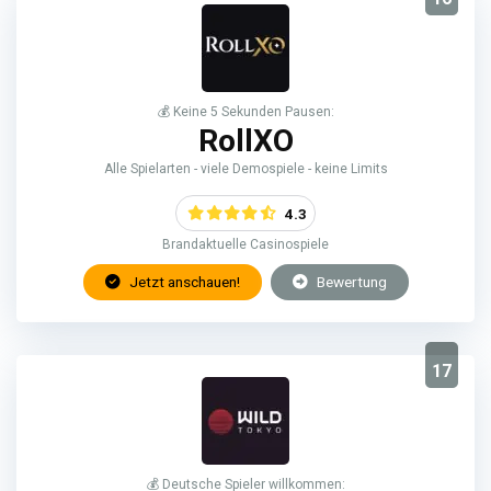
💰 Keine 5 Sekunden Pausen:
RollXO
Alle Spielarten - viele Demospiele - keine Limits
4.3
Brandaktuelle Casinospiele
Jetzt anschauen!
Bewertung
17
💰 Deutsche Spieler willkommen: