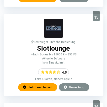
15
🏆Testsieger Einfache Bedienung:
Slotlounge
4-fach Bonus bis 15000 € + 350 FS
Aktuelle Software
kein Einsatzlimit
4.5
Faire Quoten, sichere Spiele
Jetzt anschauen!
Bewertung
16