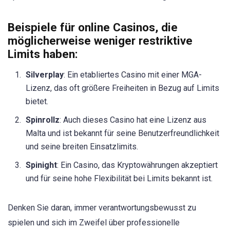
Beispiele für online Casinos, die
möglicherweise weniger restriktive
Limits haben:
Silverplay
: Ein etabliertes Casino mit einer MGA-
Lizenz, das oft größere Freiheiten in Bezug auf Limits
bietet.
Spinrollz
: Auch dieses Casino hat eine Lizenz aus
Malta und ist bekannt für seine Benutzerfreundlichkeit
und seine breiten Einsatzlimits.
Spinight
: Ein Casino, das Kryptowährungen akzeptiert
und für seine hohe Flexibilität bei Limits bekannt ist.
Denken Sie daran, immer verantwortungsbewusst zu
spielen und sich im Zweifel über professionelle