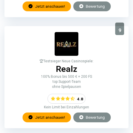
Jetzt anschauen!
Bewertung
9
🏆Testsieger Neue Casinospiele:
Realz
100% Bonus bis 500 € + 200 FS
top Support-Team
ohne Spielpausen
4.8
Kein Limit bei Einzahlungen
Jetzt anschauen!
Bewertung