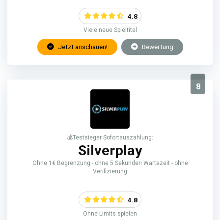
4.8
Viele neue Spieltitel
Jetzt anschauen!
Bewertung
8
💰Testsieger Sofortauszahlung:
Silverplay
Ohne 1€ Begrenzung - ohne 5 Sekunden Wartezeit - ohne
Verifizierung
4.8
Ohne Limits spielen