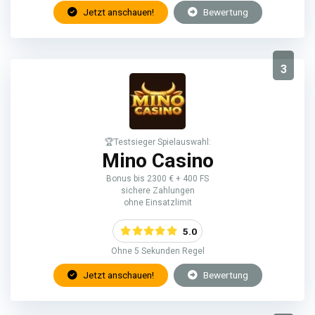
Jetzt anschauen!
Bewertung
3
🏆Testsieger Spielauswahl:
Mino Casino
Bonus bis 2300 € + 400 FS
sichere Zahlungen
ohne Einsatzlimit
5.0
Ohne 5 Sekunden Regel
Jetzt anschauen!
Bewertung