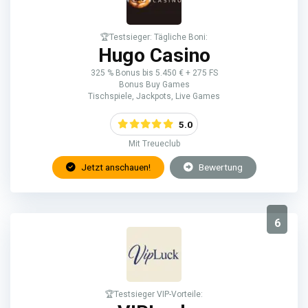
🏆Testsieger: Tägliche Boni:
Hugo Casino
325 % Bonus bis 5.450 € + 275 FS
Bonus Buy Games
Tischspiele, Jackpots, Live Games
5.0
Mit Treueclub
Jetzt anschauen!
Bewertung
6
🏆Testsieger VIP-Vorteile: