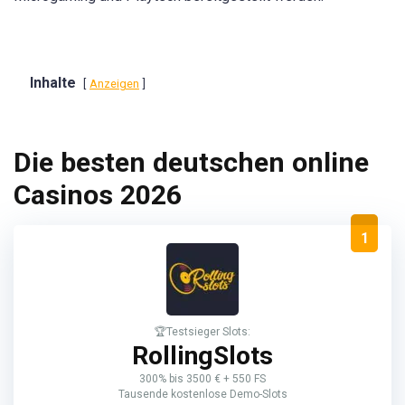
Inhalte
Anzeigen
Die besten deutschen online
Casinos 2026
1
🏆Testsieger Slots:
RollingSlots
300% bis 3500 € + 550 FS
Tausende kostenlose Demo-Slots