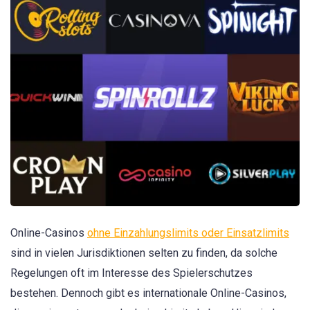
Online-Casinos
ohne Einzahlungslimits oder Einsatzlimits
sind in vielen Jurisdiktionen selten zu finden, da solche
Regelungen oft im Interesse des Spielerschutzes
bestehen. Dennoch gibt es internationale Online-Casinos,