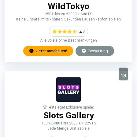
WildTokyo
250% bis zu €3000 + 600 FS
Keine Einsatzlimits - ohne 5 Sekunden Pausen - sofort spielen
4.3
Alle Spiele ohne Beschränkungen
Jetzt anschauen!
Bewertung
18
🏆Testsieger Exklusive Spiele:
Slots Gallery
100% Bonus bis 2000 € + 225 FS
Jede Menge Gratisspiele