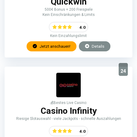
Quickwin
500€ Bonus + 200 Freispiele
Kein Einschränkungen & Limits
4.0
Kein Einzahlungslimit
Jetzt anschauen!
Details
24
💰Bestes Live Casino:
Casino Infinity
Riesige Slotauswahl - viele Jackpots - schnelle Auszahlungen
4.0