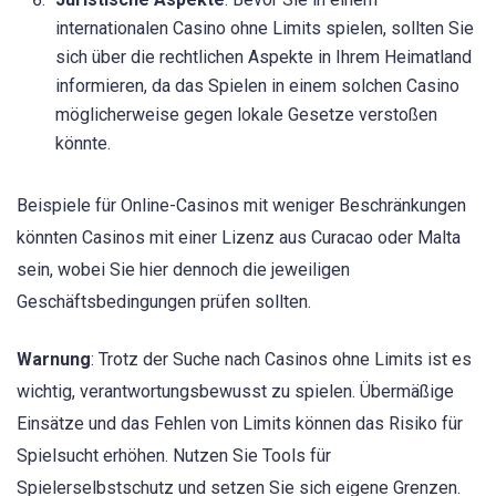
internationalen Casino ohne Limits spielen, sollten Sie
sich über die rechtlichen Aspekte in Ihrem Heimatland
informieren, da das Spielen in einem solchen Casino
möglicherweise gegen lokale Gesetze verstoßen
könnte.
Beispiele für Online-Casinos mit weniger Beschränkungen
könnten Casinos mit einer Lizenz aus Curacao oder Malta
sein, wobei Sie hier dennoch die jeweiligen
Geschäftsbedingungen prüfen sollten.
Warnung
: Trotz der Suche nach Casinos ohne Limits ist es
wichtig, verantwortungsbewusst zu spielen. Übermäßige
Einsätze und das Fehlen von Limits können das Risiko für
Spielsucht erhöhen. Nutzen Sie Tools für
Spielerselbstschutz und setzen Sie sich eigene Grenzen.