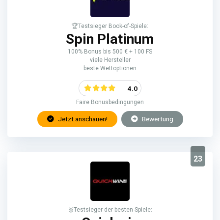
🏆Testsieger Book-of-Spiele:
Spin Platinum
100% Bonus bis 500 € + 100 FS
viele Hersteller
beste Wettoptionen
4.0
Faire Bonusbedingungen
Jetzt anschauen!
Bewertung
23
🥈Testsieger der besten Spiele: