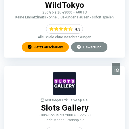
WildTokyo
250% bis zu €3000 + 600 FS
Keine Einsatzlimits - ohne 5 Sekunden Pausen - sofort spielen
4.3
Alle Spiele ohne Beschränkungen
Jetzt anschauen!
Bewertung
18
🏆Testsieger Exklusive Spiele:
Slots Gallery
100% Bonus bis 2000 € + 225 FS
Jede Menge Gratisspiele