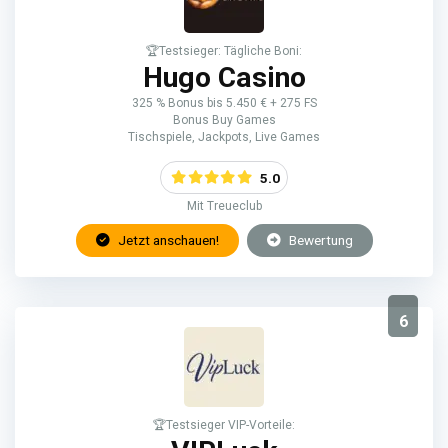
🏆Testsieger: Tägliche Boni:
Hugo Casino
325 % Bonus bis 5.450 € + 275 FS
Bonus Buy Games
Tischspiele, Jackpots, Live Games
5.0
Mit Treueclub
Jetzt anschauen!
Bewertung
6
🏆Testsieger VIP-Vorteile: