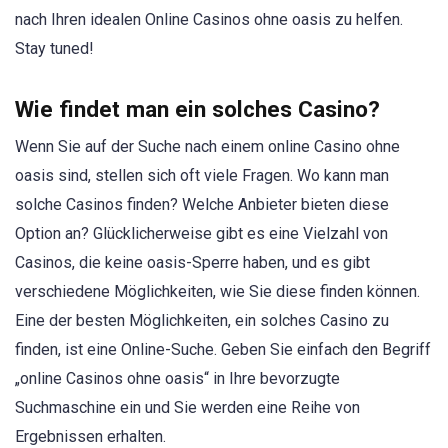
nach Ihren idealen Online Casinos ohne oasis zu helfen.
Stay tuned!
Wie findet man ein solches Casino?
Wenn Sie auf der Suche nach einem online Casino ohne
oasis sind, stellen sich oft viele Fragen. Wo kann man
solche Casinos finden? Welche Anbieter bieten diese
Option an? Glücklicherweise gibt es eine Vielzahl von
Casinos, die keine oasis-Sperre haben, und es gibt
verschiedene Möglichkeiten, wie Sie diese finden können.
Eine der besten Möglichkeiten, ein solches Casino zu
finden, ist eine Online-Suche. Geben Sie einfach den Begriff
„online Casinos ohne oasis“ in Ihre bevorzugte
Suchmaschine ein und Sie werden eine Reihe von
Ergebnissen erhalten.