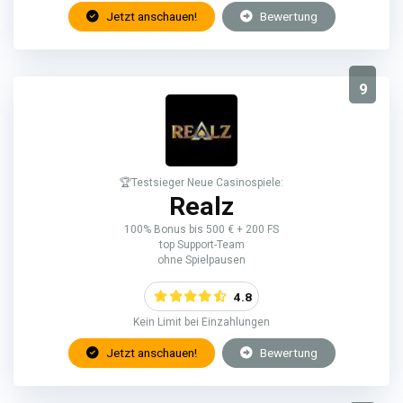
Jetzt anschauen!
Bewertung
9
🏆Testsieger Neue Casinospiele:
Realz
100% Bonus bis 500 € + 200 FS
top Support-Team
ohne Spielpausen
4.8
Kein Limit bei Einzahlungen
Jetzt anschauen!
Bewertung