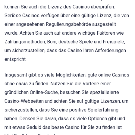
können Sie auch die Lizenz des Casinos überprüfen.
Seriöse Casinos verfügen über eine gültige Lizenz, die von
einer angesehenen Regulierungsbehörde ausgestellt
wurde. Achten Sie auch auf andere wichtige Faktoren wie
Zahlungsmethoden, Boni, deutsche Spiele und Freispiele,
um sicherzustellen, dass das Casino Ihren Anforderungen
entspricht.
Insgesamt gibt es viele Möglichkeiten, gute online Casinos
ohne oasis zu finden. Nutzen Sie die Vorteile einer
gründlichen Online-Suche, besuchen Sie spezialisierte
Casino-Webseiten und achten Sie auf gültige Lizenzen, um
sicherzustellen, dass Sie eine positive Spielerfahrung
haben. Denken Sie daran, dass es viele Optionen gibt und
mit etwas Geduld das beste Casino für Sie zu finden ist.