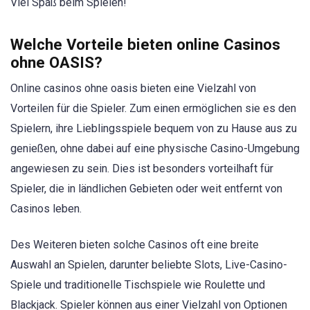
Viel Spaß beim Spielen!
Welche Vorteile bieten online Casinos
ohne OASIS?
Online casinos ohne oasis bieten eine Vielzahl von
Vorteilen für die Spieler. Zum einen ermöglichen sie es den
Spielern, ihre Lieblingsspiele bequem von zu Hause aus zu
genießen, ohne dabei auf eine physische Casino-Umgebung
angewiesen zu sein. Dies ist besonders vorteilhaft für
Spieler, die in ländlichen Gebieten oder weit entfernt von
Casinos leben.
Des Weiteren bieten solche Casinos oft eine breite
Auswahl an Spielen, darunter beliebte Slots, Live-Casino-
Spiele und traditionelle Tischspiele wie Roulette und
Blackjack. Spieler können aus einer Vielzahl von Optionen