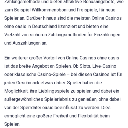
Zahlungsmethode und bieten attraktive Bonusangebote, wie
zum Beispiel Willkommensboni und Freispiele, für neue
Spieler an. Darüber hinaus sind die meisten Online Casinos
ohne oasis in Deutschland lizenziert und bieten eine
Vielzahl von sicheren Zahlungsmethoden für Einzahlungen
und Auszahlungen an.
Ein weiterer großer Vorteil von Online Casinos ohne oasis
ist das breite Angebot an Spielen. Ob Slots, Live-Casino
oder klassische Casino-Spiele – bei diesen Casinos ist für
jeden Geschmack etwas dabei. Spieler haben die
Möglichkeit, ihre Lieblingsspiele zu spielen und dabei ein
außergewöhnliches Spielerlebnis zu genießen, ohne dabei
von der Sperrdatei oasis beeinflusst zu werden. Dies
ermöglicht eine größere Freiheit und Flexibilität beim
Spielen.