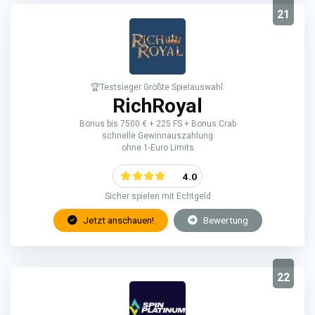
21
🏆Testsieger Größte Spielauswahl:
RichRoyal
Bonus bis 7500 € + 225 FS + Bonus Crab
schnelle Gewinnauszahlung
ohne 1-Euro Limits
4.0
Sicher spielen mit Echtgeld
Jetzt anschauen!
Bewertung
22