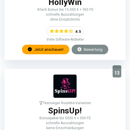
HollyWin
4-fach Bonus bis 15.000 € + 350 FS
schnelle Auszahlungen
ohne Einsatzlimits
4.5
Viele Software-Anbieter
Jetzt anschauen!
Bewertung
13
🏆Testsieger Roulette-Varianten
SpinsUp!
Bonuspaket bis 5000 € + 300 FS
schnelle Auszahlungen
keine Einschränkungen