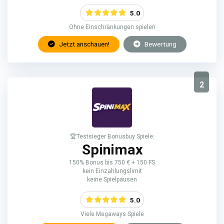
5.0
Ohne Einschränkungen spielen
Jetzt anschauen!
Bewertung
2
🏆Testsieger Bonusbuy Spiele:
Spinimax
150% Bonus bis 750 € + 150 FS
kein Einzahlungslimit
keine Spielpausen
5.0
Viele Megaways Spiele