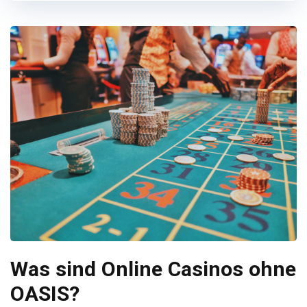
Was sind Online Casinos ohne
OASIS?