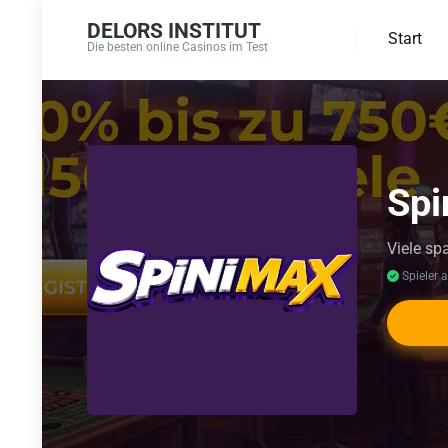
DELORS INSTITUT
Start
Die besten online Casinos im Test
Spi
Viele s
Spieler 