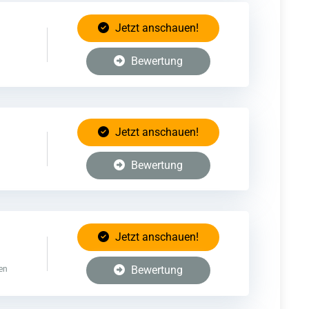
Jetzt anschauen!
Bewertung
Jetzt anschauen!
Bewertung
Jetzt anschauen!
Bewertung
en