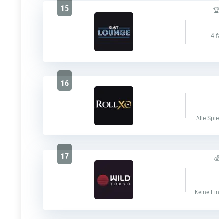
15
🏆
4-
16
Alle Spie
17

Keine Ei