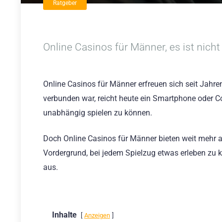
Ratgeber
Online Casinos für Männer, es ist nicht
Online Casinos für Männer erfreuen sich seit Jahre
verbunden war, reicht heute ein Smartphone oder Co
unabhängig spielen zu können.
Doch Online Casinos für Männer bieten weit mehr a
Vordergrund, bei jedem Spielzug etwas erleben zu k
aus.
Inhalte
Anzeigen