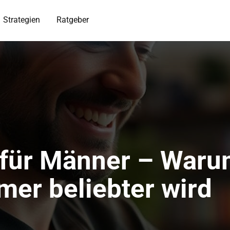
Strategien
Ratgeber
für Männer – Warum
mer beliebter wird