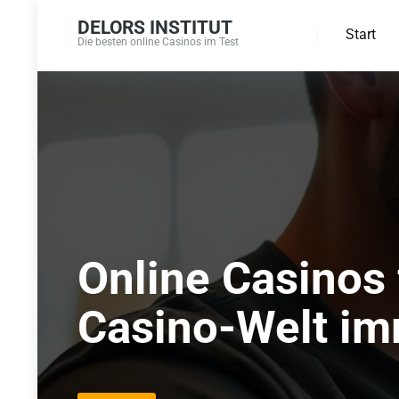
DELORS INSTITUT
Start
Die besten online Casinos im Test
Online Casinos 
Casino-Welt im