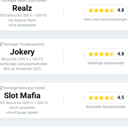
Testsieger Neue Casinospiele:
Realz
4.8
00% Bonus bis 500 € + 200 FS
Kein Limit bei Einzahlungen
top Support-Team
ohne Spielpausen
🏆Testsieger Treueprogramm:
Jokery
4.8
Bonus bis 1500 € + 100 FS
Vielfältige Spielauswahl
uverlässige Zahlungsmethoden
NEU ab November 2025
🏆Testsieger Bonusbuy Spiele:
Slot Mafia
4.5
00% Bonus bis 5000 € + 200 FS
Namhafte Spielehersteller
sofort auszahlen
ohne Pausen spielen