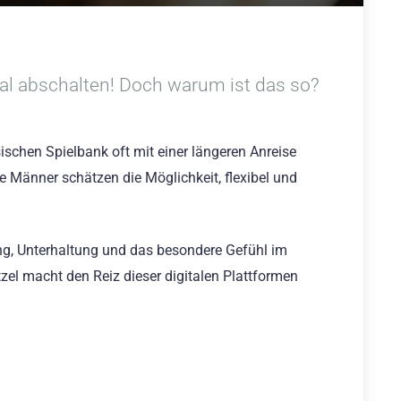
nmal abschalten! Doch warum ist das so?
ischen Spielbank oft mit einer längeren Anreise
e Männer schätzen die Möglichkeit, flexibel und
ng, Unterhaltung und das besondere Gefühl im
zel macht den Reiz dieser digitalen Plattformen