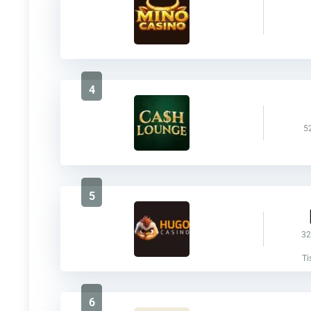
4
5
5
32
Ti
6