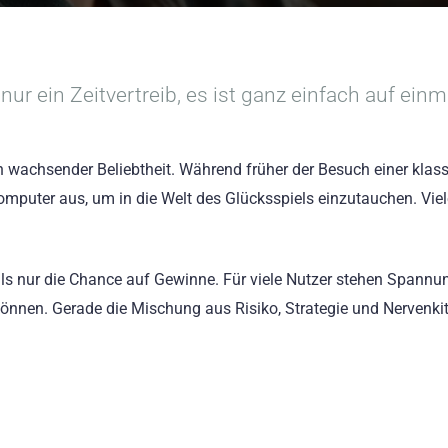
 nur ein Zeitvertreib, es ist ganz einfach auf ei
n wachsender Beliebtheit. Während früher der Besuch einer klass
mputer aus, um in die Welt des Glücksspiels einzutauchen. Viel
ls nur die Chance auf Gewinne. Für viele Nutzer stehen Spannu
önnen. Gerade die Mischung aus Risiko, Strategie und Nervenkit