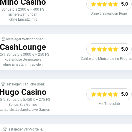
Mino Casino
5.0
Bonus bis 2300 € + 400 FS
Ohne 5 Sekunden Regel
sichere Zahlungen
ohne Einsatzlimit
🏆Testsieger Wettoptionen:
CashLounge
5.0
25% Bonus bis 3000 € + 250 FS
Zahlreiche Minispiele im Prog
kostenlose Demospiele
ohne Einsatzlimit spielen
🏆Testsieger: Tägliche Boni:
Hugo Casino
5.0
5 % Bonus bis 5.450 € + 275 FS
Mit Treueclub
Bonus Buy Games
schspiele, Jackpots, Live Games
🏆Testsieger VIP-Vorteile: