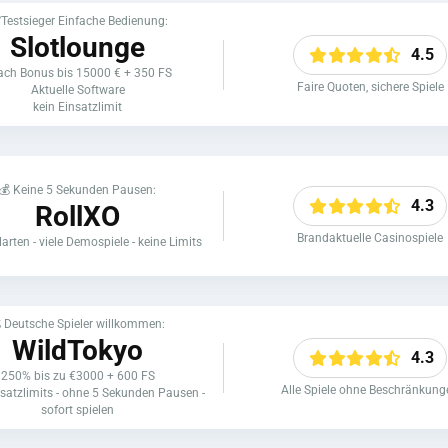
Testsieger Einfache Bedienung:
Slotlounge
4.5
fach Bonus bis 15000 € + 350 FS
Faire Quoten, sichere Spiele
Aktuelle Software
kein Einsatzlimit
💰 Keine 5 Sekunden Pausen:
4.3
RollXO
Brandaktuelle Casinospiele
larten - viele Demospiele - keine Limits
 Deutsche Spieler willkommen:
WildTokyo
4.3
250% bis zu €3000 + 600 FS
Alle Spiele ohne Beschränkung
nsatzlimits - ohne 5 Sekunden Pausen -
sofort spielen