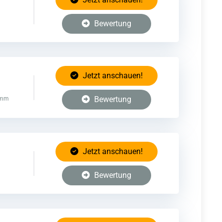
Bewertung
Jetzt anschauen!
Bewertung
ramm
Jetzt anschauen!
Bewertung