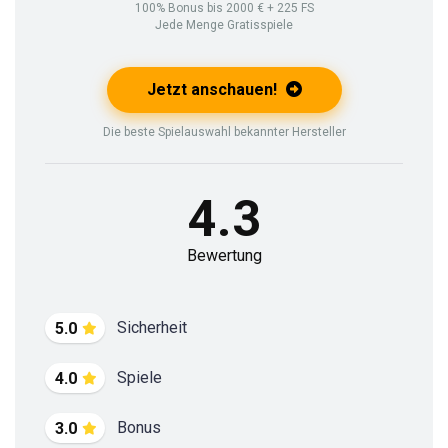
100% Bonus bis 2000 € + 225 FS
Jede Menge Gratisspiele
Jetzt anschauen!
Die beste Spielauswahl bekannter Hersteller
4.3
Bewertung
Sicherheit
5.0
Spiele
4.0
Bonus
3.0