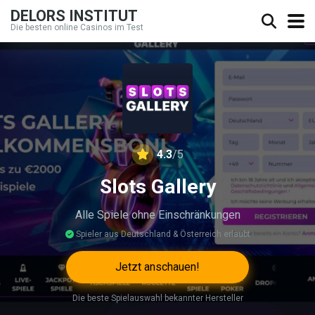
DELORS INSTITUT
Die besten online Casinos im Test
4.3
/5
Slots Gallery
Alle Spiele ohne Einschränkungen
Spieler aus Deutschland & Österreich erlaubt
Jetzt anschauen!
Die beste Spielauswahl bekannter Hersteller