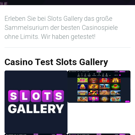
Erleben Sie bei Slots Gallery das große
Sammelsurium der besten Casinospiele
ohne Limits. Wir haben getestet!
Casino Test Slots Gallery