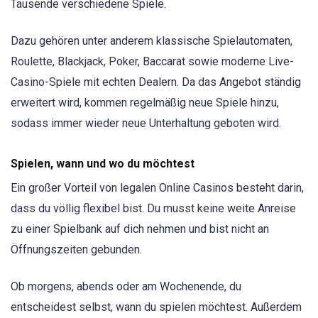
Tausende verschiedene Spiele.
Dazu gehören unter anderem klassische Spielautomaten,
Roulette, Blackjack, Poker, Baccarat sowie moderne Live-
Casino-Spiele mit echten Dealern. Da das Angebot ständig
erweitert wird, kommen regelmäßig neue Spiele hinzu,
sodass immer wieder neue Unterhaltung geboten wird.
Spielen, wann und wo du möchtest
Ein großer Vorteil von legalen Online Casinos besteht darin,
dass du völlig flexibel bist. Du musst keine weite Anreise
zu einer Spielbank auf dich nehmen und bist nicht an
Öffnungszeiten gebunden.
Ob morgens, abends oder am Wochenende, du
entscheidest selbst, wann du spielen möchtest. Außerdem