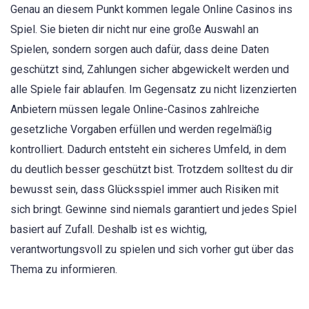
Genau an diesem Punkt kommen legale Online Casinos ins
Spiel. Sie bieten dir nicht nur eine große Auswahl an
Spielen, sondern sorgen auch dafür, dass deine Daten
geschützt sind, Zahlungen sicher abgewickelt werden und
alle Spiele fair ablaufen. Im Gegensatz zu nicht lizenzierten
Anbietern müssen legale Online-Casinos zahlreiche
gesetzliche Vorgaben erfüllen und werden regelmäßig
kontrolliert. Dadurch entsteht ein sicheres Umfeld, in dem
du deutlich besser geschützt bist. Trotzdem solltest du dir
bewusst sein, dass Glücksspiel immer auch Risiken mit
sich bringt. Gewinne sind niemals garantiert und jedes Spiel
basiert auf Zufall. Deshalb ist es wichtig,
verantwortungsvoll zu spielen und sich vorher gut über das
Thema zu informieren.