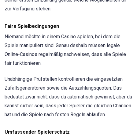
zur Verfügung stehen.
Faire Spielbedingungen
Niemand möchte in einem Casino spielen, bei dem die
Spiele manipuliert sind. Genau deshalb müssen legale
Online-Casinos regelmäßig nachweisen, dass alle Spiele
fair funktionieren.
Unabhängige Prüfstellen kontrollieren die eingesetzten
Zufallsgeneratoren sowie die Auszahlungsquoten. Das
bedeutet zwar nicht, dass du automatisch gewinnst, aber du
kannst sicher sein, dass jeder Spieler die gleichen Chancen
hat und die Spiele nach festen Regeln ablaufen.
Umfassender Spielerschutz