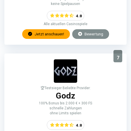
keine Spielpausen
4.8
Alle aktuellen Casinospiele
Jetzt anschauen!
Bewertung
7
🏆Testsieger Beliebte Provider:
Godz
100% Bonus bis 2.000 € + 300 FS
schnelle Zahlungen
ohne Limits spielen
4.8