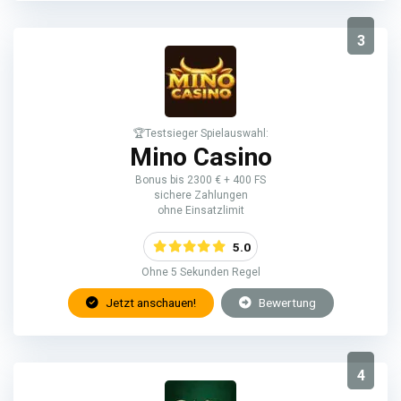
3
🏆Testsieger Spielauswahl:
Mino Casino
Bonus bis 2300 € + 400 FS
sichere Zahlungen
ohne Einsatzlimit
5.0
Ohne 5 Sekunden Regel
Jetzt anschauen!
Bewertung
4