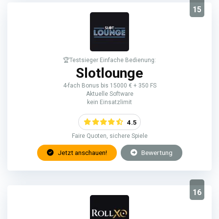
15
🏆Testsieger Einfache Bedienung:
Slotlounge
4-fach Bonus bis 15000 € + 350 FS
Aktuelle Software
kein Einsatzlimit
4.5
Faire Quoten, sichere Spiele
Jetzt anschauen!
Bewertung
16