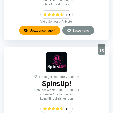
schnelle Auszahlungen
ohne Einsatzlimits
4.5
Viele Software-Anbieter
Jetzt anschauen!
Bewertung
13
🏆Testsieger Roulette-Varianten
SpinsUp!
Bonuspaket bis 5000 € + 300 FS
schnelle Auszahlungen
keine Einschränkungen
4.5