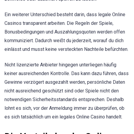
Ein weiterer Unterschied besteht darin, dass legale Online
Casinos transparent arbeiten. Die Regeln der Spiele,
Bonusbedingungen und Auszahlungsquoten werden offen
kommuniziert. Dadurch weißt du jederzeit, worauf du dich
einlässt und musst keine versteckten Nachteile befürchten.
Nicht lizenzierte Anbieter hingegen unterliegen häufig
keiner ausreichenden Kontrolle. Das kann dazu führen, dass
Gewinne verzögert ausgezahlt werden, persönliche Daten
nicht ausreichend geschützt sind oder Spiele nicht den
notwendigen Sicherheitsstandards entsprechen. Deshalb
lohnt es sich, vor der Anmeldung immer zu überprüfen, ob
es sich tatsächlich um ein legales Online Casino handelt.