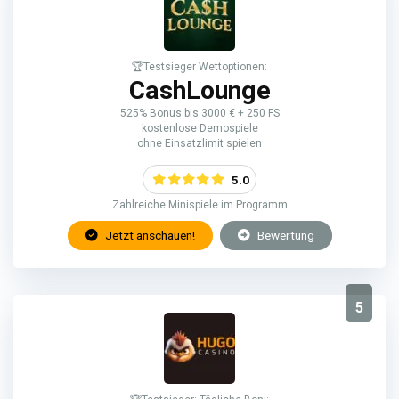
🏆Testsieger Wettoptionen:
CashLounge
525% Bonus bis 3000 € + 250 FS
kostenlose Demospiele
ohne Einsatzlimit spielen
5.0
Zahlreiche Minispiele im Programm
Jetzt anschauen!
Bewertung
5