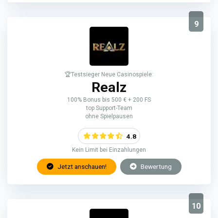
9
🏆Testsieger Neue Casinospiele:
Realz
100% Bonus bis 500 € + 200 FS
top Support-Team
ohne Spielpausen
4.8
Kein Limit bei Einzahlungen
Jetzt anschauen!
Bewertung
10