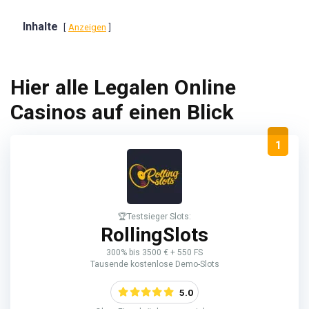
Inhalte
Anzeigen
Hier alle Legalen Online
Casinos auf einen Blick
1
🏆Testsieger Slots:
RollingSlots
300% bis 3500 € + 550 FS
Tausende kostenlose Demo-Slots
5.0