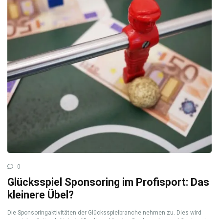
0
Glücksspiel Sponsoring im Profisport: Das
kleinere Übel?
Die Sponsoringaktivitäten der Glücksspielbranche nehmen zu. Dies wird