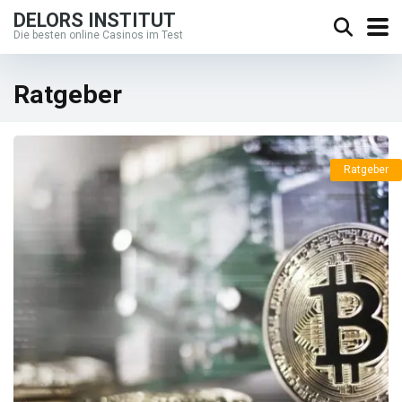
DELORS INSTITUT
Die besten online Casinos im Test
Ratgeber
Ratgeber