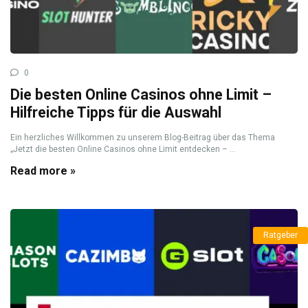
0
Die besten Online Casinos ohne Limit –
Hilfreiche Tipps für die Auswahl
Ein herzliches Willkommen zu unserem Blog-Beitrag über das Thema
„Jetzt die besten Online Casinos ohne Limit entdecken – ...
Read more »
Ratgeber