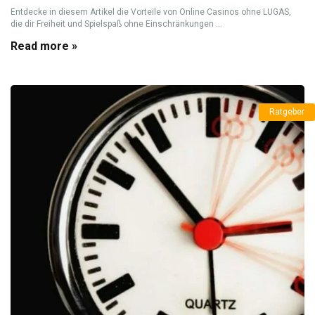
Entdecke in diesem Artikel die Vorteile von Online Casinos ohne LUGAS,
die dir Freiheit und Spielspaß ohne Einschränkungen ...
Read more »
Ratgeber