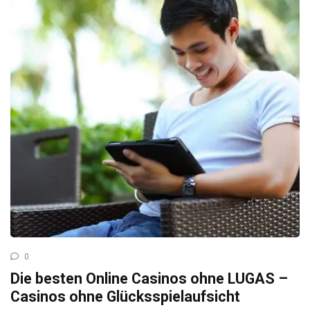
0
Die besten Online Casinos ohne LUGAS –
Casinos ohne Glücksspielaufsicht