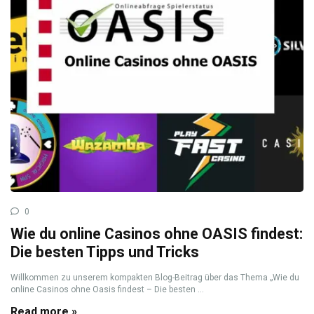
0
Wie du online Casinos ohne OASIS findest:
Die besten Tipps und Tricks
Willkommen zu unserem kompakten Blog-Beitrag über das Thema „Wie du
online Casinos ohne Oasis findest – Die besten ...
Read more »