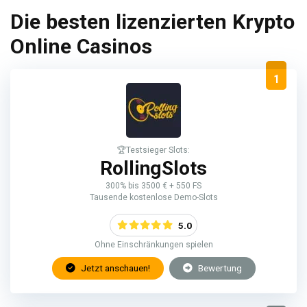
Die besten lizenzierten Krypto
Online Casinos
1
🏆Testsieger Slots:
RollingSlots
300% bis 3500 € + 550 FS
Tausende kostenlose Demo-Slots
5.0
Ohne Einschränkungen spielen
Jetzt anschauen!
Bewertung