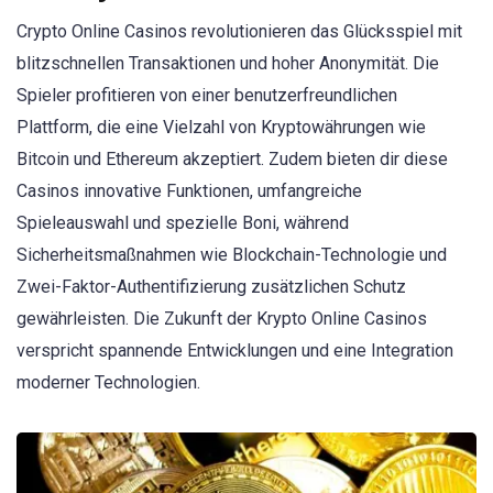
Crypto Online Casinos revolutionieren das Glücksspiel mit
blitzschnellen Transaktionen und hoher Anonymität. Die
Spieler profitieren von einer benutzerfreundlichen
Plattform, die eine Vielzahl von Kryptowährungen wie
Bitcoin und Ethereum akzeptiert. Zudem bieten dir diese
Casinos innovative Funktionen, umfangreiche
Spieleauswahl und spezielle Boni, während
Sicherheitsmaßnahmen wie Blockchain-Technologie und
Zwei-Faktor-Authentifizierung zusätzlichen Schutz
gewährleisten. Die Zukunft der Krypto Online Casinos
verspricht spannende Entwicklungen und eine Integration
moderner Technologien.