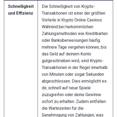
Schnelligkeit
Die Schnelligkeit von Krypto-
und Effizienz
Transaktionen ist einer der größten
Vorteile in Krypto Online Casinos.
Während bei herkömmlichen
Zahlungsmethoden wie Kreditkarten
oder Banküberweisungen häufig
mehrere Tage vergehen können, bis
das Geld auf deinem Konto
gutgeschrieben wird, sind Krypto-
Transaktionen in der Regel innerhalb
von Minuten oder sogar Sekunden
abgeschlossen. Dies ermöglicht es
dir, schnell auf neue Spiele
zuzugreifen oder deine Gewinne
sofort zu erhalten. Zudem entfallen
die Wartezeiten für die
Genehmigung von Zahlungen, was