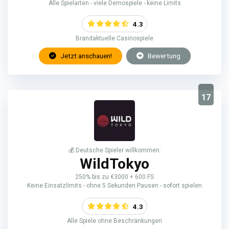
Alle Spielarten - viele Demospiele - keine Limits
4.3
Brandaktuelle Casinospiele
Jetzt anschauen!
Bewertung
17
💰 Deutsche Spieler willkommen:
WildTokyo
250% bis zu €3000 + 600 FS
Keine Einsatzlimits - ohne 5 Sekunden Pausen - sofort spielen
4.3
Alle Spiele ohne Beschränkungen