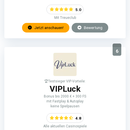
5.0
Mit Treueclub
Jetzt anschauen!
Bewertung
6
🏆Testsieger VIP-Vorteile:
VIPLuck
Bonus bis 2000 € + 300 FS
mit Fastplay & Autoplay
keine Spielpausen
4.8
Alle aktuellen Casinospiele