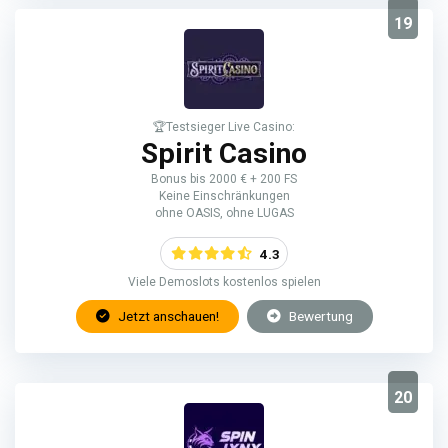
19
🏆Testsieger Live Casino:
Spirit Casino
Bonus bis 2000 € + 200 FS
Keine Einschränkungen
ohne OASIS, ohne LUGAS
4.3
Viele Demoslots kostenlos spielen
Jetzt anschauen!
Bewertung
20