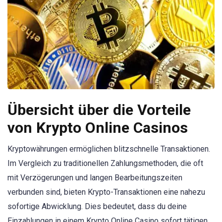
Übersicht über die Vorteile
von Krypto Online Casinos
Kryptowährungen ermöglichen blitzschnelle Transaktionen.
Im Vergleich zu traditionellen Zahlungsmethoden, die oft
mit Verzögerungen und langen Bearbeitungszeiten
verbunden sind, bieten Krypto-Transaktionen eine nahezu
sofortige Abwicklung. Dies bedeutet, dass du deine
Einzahlungen in einem Krypto Online Casino sofort tätigen