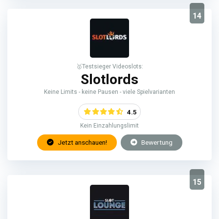
14
🥇Testsieger Videoslots:
Slotlords
Keine Limits - keine Pausen - viele Spielvarianten
4.5
Kein Einzahlungslimit
Jetzt anschauen!
Bewertung
15