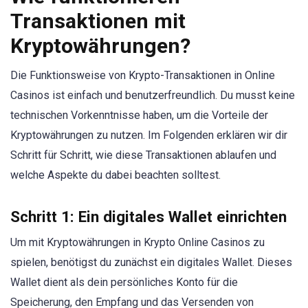
Transaktionen mit
Kryptowährungen?
Die Funktionsweise von Krypto-Transaktionen in Online
Casinos ist einfach und benutzerfreundlich. Du musst keine
technischen Vorkenntnisse haben, um die Vorteile der
Kryptowährungen zu nutzen. Im Folgenden erklären wir dir
Schritt für Schritt, wie diese Transaktionen ablaufen und
welche Aspekte du dabei beachten solltest.
Schritt 1: Ein digitales Wallet einrichten
Um mit Kryptowährungen in Krypto Online Casinos zu
spielen, benötigst du zunächst ein digitales Wallet. Dieses
Wallet dient als dein persönliches Konto für die
Speicherung, den Empfang und das Versenden von