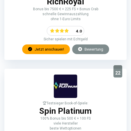
RichRoyal
Bonus bis 7500 € + 225 FS + Bonus Crab
schnelle Gewinnauszahlung
ohne 1-Euro Limits
4.0
Sicher spielen mit Echtgeld
Jetzt anschauen!
Bewertung
22
🏆Testsieger Book-of-Spiele:
Spin Platinum
100% Bonus bis 500 € + 100 FS
viele Hersteller
beste Wettoptionen