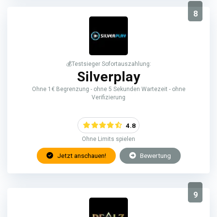
8
💰Testsieger Sofortauszahlung:
Silverplay
Ohne 1€ Begrenzung - ohne 5 Sekunden Wartezeit - ohne
Verifizierung
4.8
Ohne Limits spielen
Jetzt anschauen!
Bewertung
9