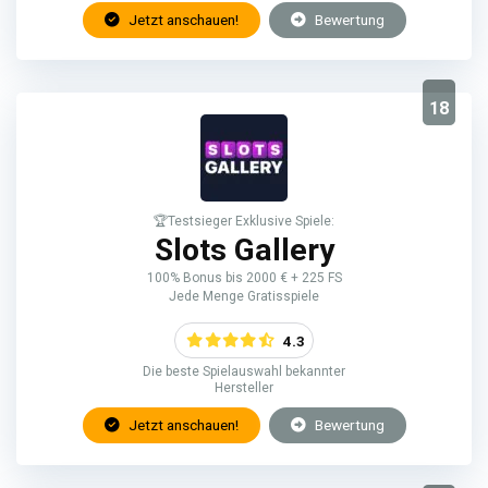
Jetzt anschauen!
Bewertung
18
🏆Testsieger Exklusive Spiele:
Slots Gallery
100% Bonus bis 2000 € + 225 FS
Jede Menge Gratisspiele
4.3
Die beste Spielauswahl bekannter
Hersteller
Jetzt anschauen!
Bewertung