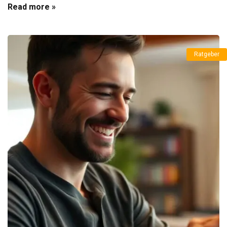
Read more »
Ratgeber