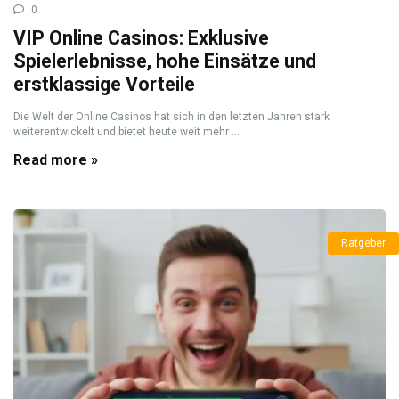
0
VIP Online Casinos: Exklusive
Spielerlebnisse, hohe Einsätze und
erstklassige Vorteile
Die Welt der Online Casinos hat sich in den letzten Jahren stark
weiterentwickelt und bietet heute weit mehr ...
Read more »
Ratgeber