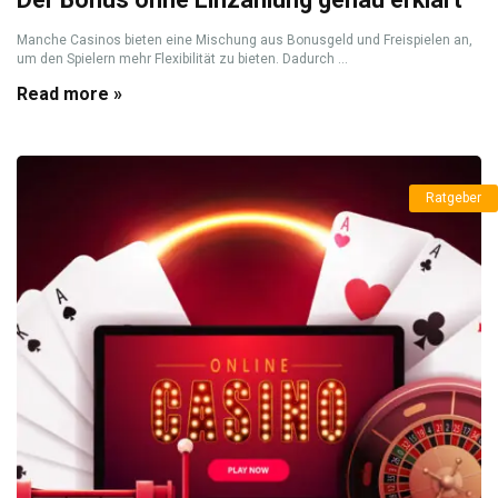
Manche Casinos bieten eine Mischung aus Bonusgeld und Freispielen an,
um den Spielern mehr Flexibilität zu bieten. Dadurch ...
Read more »
Ratgeber