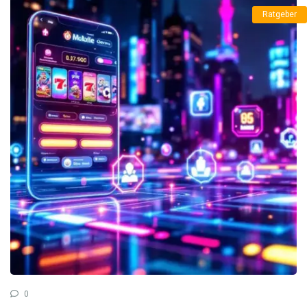
Ratgeber
0