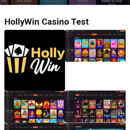
HollyWin Casino Test