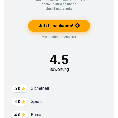
schnelle Auszahlungen
ohne Einsatzlimits
Jetzt anschauen!
Viele Software-Anbieter
4.5
Bewertung
Sicherheit
5.0
Spiele
4.0
Bonus
4.0