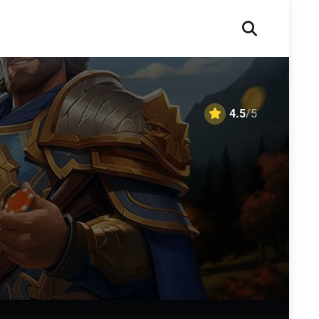
4.5
/5