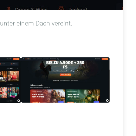
 unter einem Dach vereint.