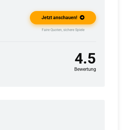
Jetzt anschauen!
Faire Quoten, sichere Spiele
4.5
Bewertung