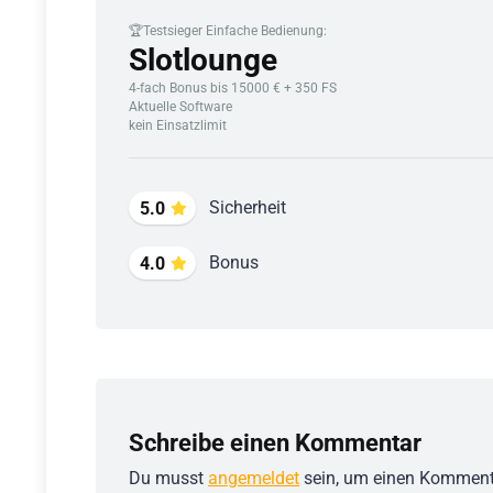
🏆Testsieger Einfache Bedienung:
Slotlounge
4-fach Bonus bis 15000 € + 350 FS
Aktuelle Software
kein Einsatzlimit
Sicherheit
5.0
Bonus
4.0
Schreibe einen Kommentar
Du musst
angemeldet
sein, um einen Komment