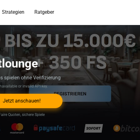
Strategien
Ratgeber
tlounge
s spielen ohne Verifizierung
unavailable or invalid API key.
Jetzt anschauen!
Faire Quoten, sichere Spiele