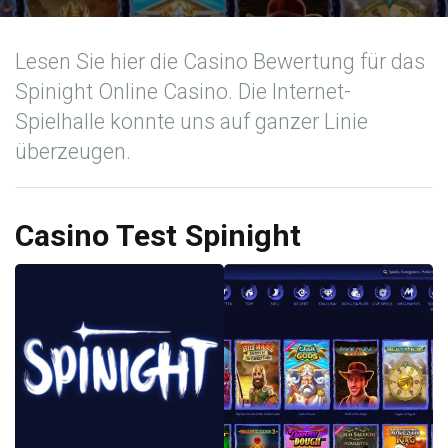
Lesen Sie hier die Casino Bewertung für das
Spinight Online Casino. Die Internet-
Spielhalle konnte uns auf ganzer Linie
überzeugen.
Casino Test Spinight