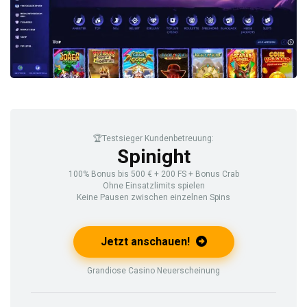
🏆Testsieger Kundenbetreuung:
Spinight
100% Bonus bis 500 € + 200 FS + Bonus Crab
Ohne Einsatzlimits spielen
Keine Pausen zwischen einzelnen Spins
Jetzt anschauen!
Grandiose Casino Neuerscheinung