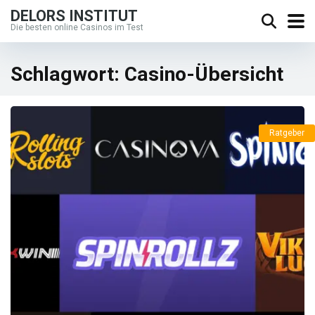
DELORS INSTITUT
Die besten online Casinos im Test
Schlagwort:
Casino-Übersicht
Ratgeber