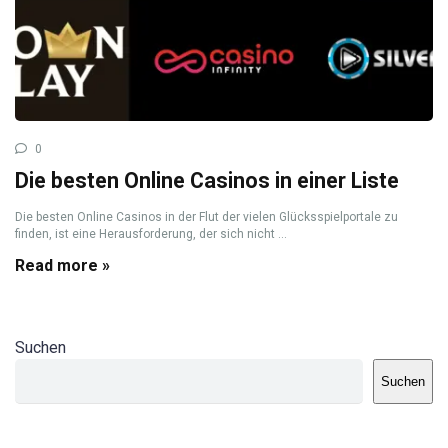
0
Die besten Online Casinos in einer Liste
Die besten Online Casinos in der Flut der vielen Glücksspielportale zu
finden, ist eine Herausforderung, der sich nicht ...
Read more »
Suchen
Suchen