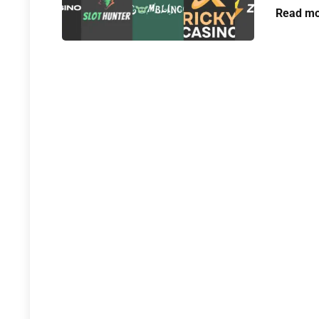
Read mo