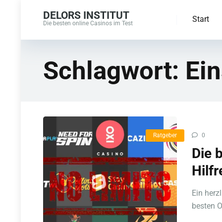
DELORS INSTITUT
Start
Die besten online Casinos im Test
Schlagwort:
Ein
Ratgeber
0
Die 
Hilf
Ein herz
besten O