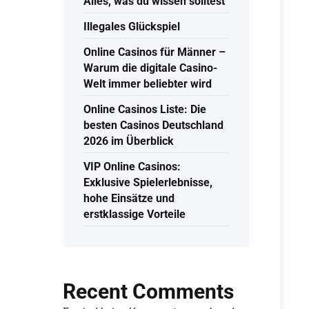
Alles, was du wissen solltest
Illegales Glückspiel
Online Casinos für Männer –
Warum die digitale Casino-
Welt immer beliebter wird
Online Casinos Liste: Die
besten Casinos Deutschland
2026 im Überblick
VIP Online Casinos:
Exklusive Spielerlebnisse,
hohe Einsätze und
erstklassige Vorteile
Recent Comments