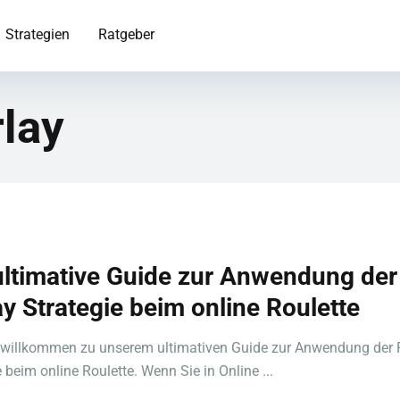
Strategien
Ratgeber
lay
ultimative Guide zur Anwendung der
ay Strategie beim online Roulette
 willkommen zu unserem ultimativen Guide zur Anwendung der 
e beim online Roulette. Wenn Sie in Online ...