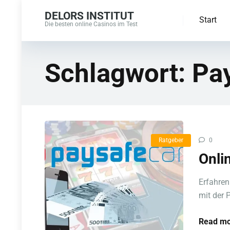
DELORS INSTITUT
Start
Die besten online Casinos im Test
Schlagwort:
Pa
Ratgeber
0
Onli
Erfahren
mit der 
Read mo