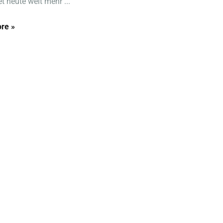
t heute weit mehr ...
re »