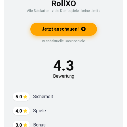
RollXO
Alle Spielarten - viele Demospiele - keine Limits
Jetzt anschauen!
Brandaktuelle Casinospiele
4.3
Bewertung
Sicherheit
5.0
Spiele
4.0
Bonus
3.0