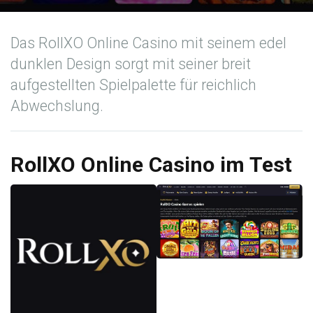
Das RollXO Online Casino mit seinem edel
dunklen Design sorgt mit seiner breit
aufgestellten Spielpalette für reichlich
Abwechslung.
RollXO Online Casino im Test