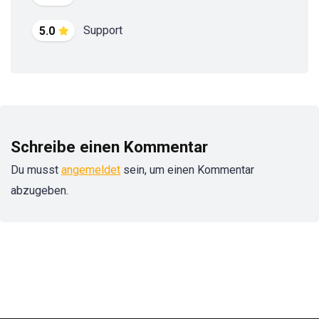
Support
5.0
Schreibe einen Kommentar
Du musst
angemeldet
sein, um einen Kommentar
abzugeben.