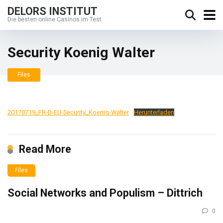
DELORS INSTITUT
Die besten online Casinos im Test
Security Koenig Walter
Files
20170719_FR-D-EU-Security_Koenig-Walter
Herunterladen
Read More
Files
Social Networks and Populism – Dittrich
0