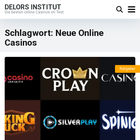
DELORS INSTITUT
Die besten online Casinos im Test
Schlagwort:
Neue Online
Casinos
Ratgeber