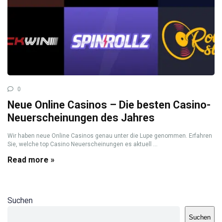
0
Neue Online Casinos – Die besten Casino-
Neuerscheinungen des Jahres
Wir haben neue Online Casinos genau unter die Lupe genommen. Erfahren
Sie, welche top Casino Neuerscheinungen es aktuell ...
Read more »
Suchen
Suchen