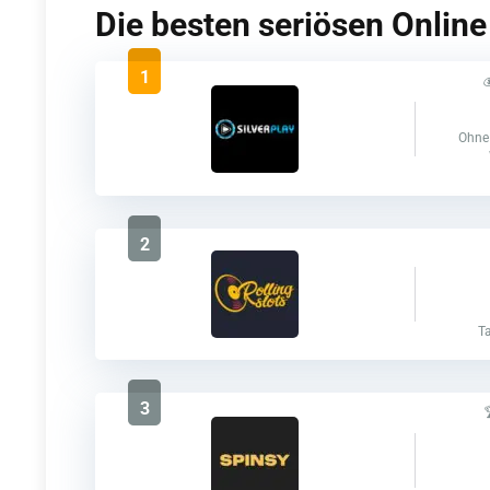
Die besten seriösen Onlin
1

Ohne
2
T
3