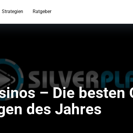
Strategien
Ratgeber
sinos – Die besten 
gen des Jahres