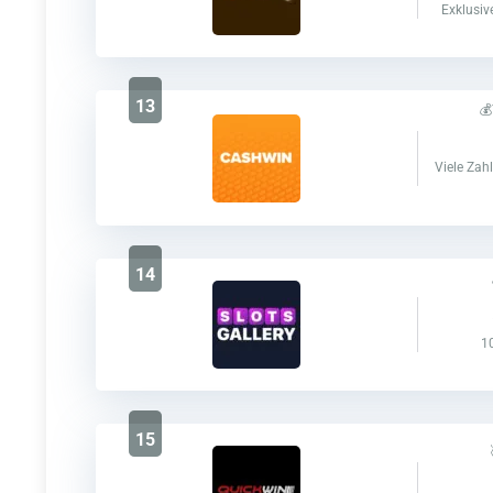
Exklusive
13
💰
Viele Zah
14
1
15