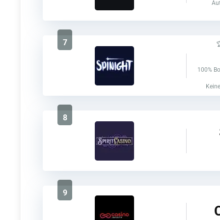
Au
7

100% Bo
Keine
8
9
C