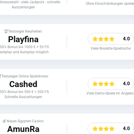
Slotauswahl - viele Jackpots - schnelle
Ohne Einschränkungen spiele
Auszahlungen
🏆Testsieger Neuheiten:
Playfina
4.0
00% Bonus bis 1000 € + 50 FS
Viele Roulette-Spieltische
astplay und Autoplay möglich
Testsieger Online Spielshows:
Cashed
4.0
00% Bonus bis 500 € + 200 FS
Viele Demo-Spiele im Angebo
Schnelle Auszahlungen
💰 Neues Ägypten-Casino:
AmunRa
4.0