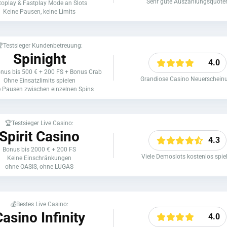
Sehr gute Auszahlungsquote
toplay & Fastplay Mode an Slots
Keine Pausen, keine Limits
Testsieger Kundenbetreuung:
Spinight
4.0
nus bis 500 € + 200 FS + Bonus Crab
Grandiose Casino Neuerschein
Ohne Einsatzlimits spielen
 Pausen zwischen einzelnen Spins
🏆Testsieger Live Casino:
Spirit Casino
4.3
Bonus bis 2000 € + 200 FS
Viele Demoslots kostenlos spie
Keine Einschränkungen
ohne OASIS, ohne LUGAS
💰Bestes Live Casino:
asino Infinity
4.0