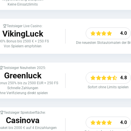
Keine Einsatzlimits
🏆Testsieger Live Casino:
VikingLuck
4.0
00% Bonus bis 2500 € + 250 FS
Die neuesten Slotautomaten der B
Von Spielern empfohlen
🏆Testsieger Neuheiten 2025:
Greenluck
4.8
Bonus 250% bis zu 2500 EUR + 250 FS
Sofort ohne Limits spielen
Schnelle Zahlungen
hne Verifizierung direkt spielen
🏆Testsieger Spieloberfläche:
Casinova
4.0
aket bis 2000 € auf 4 Einzahlungen