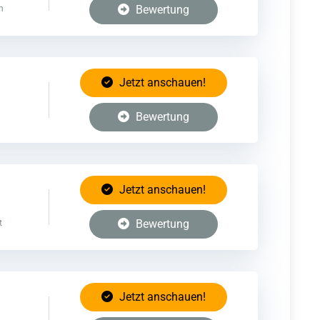
Bewertung
n
Jetzt anschauen!
Bewertung
Jetzt anschauen!
Bewertung
t
Jetzt anschauen!