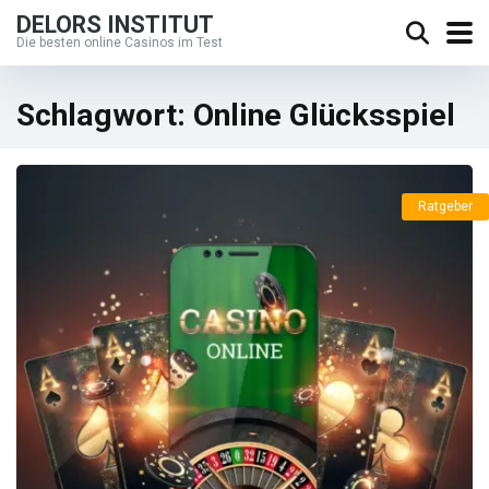
DELORS INSTITUT
Die besten online Casinos im Test
Schlagwort:
Online Glücksspiel
Ratgeber