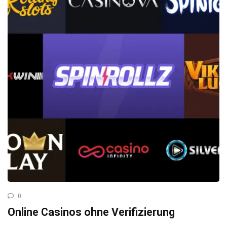
0
Online Casinos ohne Verifizierung