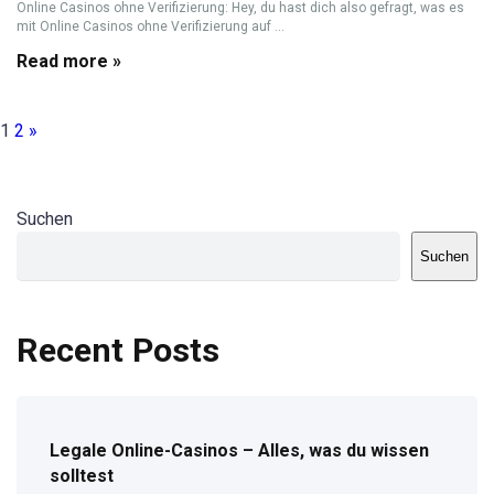
Online Casinos ohne Verifizierung: Hey, du hast dich also gefragt, was es
mit Online Casinos ohne Verifizierung auf ...
Read more »
1
2
»
Suchen
Suchen
Recent Posts
Legale Online-Casinos – Alles, was du wissen
solltest