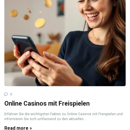
0
Online Casinos mit Freispielen
Erfahren Sie die wichtigsten Fakten zu Online Casinos mit Freispielen und
informieren Sie sich umfassend zu den aktuellen ...
Read more »