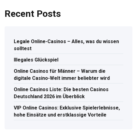
Recent Posts
Legale Online-Casinos – Alles, was du wissen
solltest
Illegales Glückspiel
Online Casinos für Männer – Warum die
digitale Casino-Welt immer beliebter wird
Online Casinos Liste: Die besten Casinos
Deutschland 2026 im Überblick
VIP Online Casinos: Exklusive Spielerlebnisse,
hohe Einsätze und erstklassige Vorteile