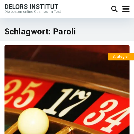
DELORS INSTITUT
Die besten online Casinos im Test
Schlagwort:
Paroli
Strategien