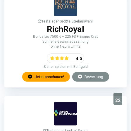
🏆Testsieger Größte Spielauswahl:
RichRoyal
Bonus bis 7500 € + 225 FS + Bonus Crab
schnelle Gewinnauszahlung
ohne 1-Euro Limits
4.0
Sicher spielen mit Echtgeld
Jetzt anschauen!
Bewertung
22
🏆Testsieger Book-of-Spiele: