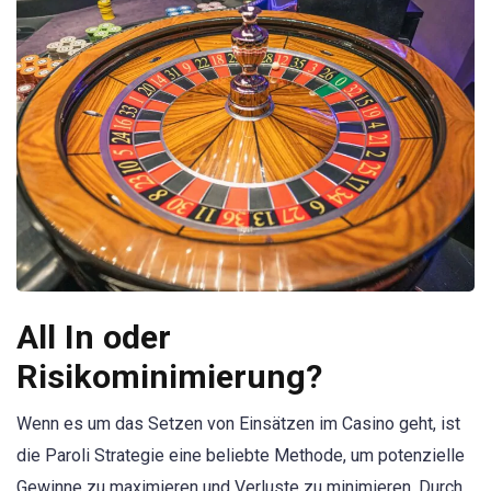
All In oder
Risikominimierung?
Wenn es um das Setzen von Einsätzen im Casino geht, ist
die Paroli Strategie eine beliebte Methode, um potenzielle
Gewinne zu maximieren und Verluste zu minimieren. Durch