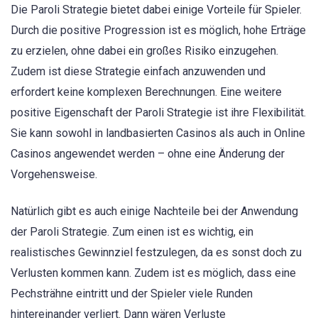
Die Paroli Strategie bietet dabei einige Vorteile für Spieler.
Durch die positive Progression ist es möglich, hohe Erträge
zu erzielen, ohne dabei ein großes Risiko einzugehen.
Zudem ist diese Strategie einfach anzuwenden und
erfordert keine komplexen Berechnungen. Eine weitere
positive Eigenschaft der Paroli Strategie ist ihre Flexibilität.
Sie kann sowohl in landbasierten Casinos als auch in Online
Casinos angewendet werden – ohne eine Änderung der
Vorgehensweise.
Natürlich gibt es auch einige Nachteile bei der Anwendung
der Paroli Strategie. Zum einen ist es wichtig, ein
realistisches Gewinnziel festzulegen, da es sonst doch zu
Verlusten kommen kann. Zudem ist es möglich, dass eine
Pechsträhne eintritt und der Spieler viele Runden
hintereinander verliert. Dann wären Verluste