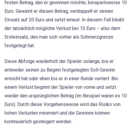
festen Betrag, den er gewinnen möchte, beispielsweise 10
Euro. Gewinnt er diesen Betrag, verdoppelt er seinen
Einsatz auf 20 Euro und setzt erneut. In diesem Fall bleibt
der tatsächlich mögliche Verlust bei 10 Euro – also dem
Ersteinsatz, den man sich vorher als Schmerzgrenze
festgelegt hat.
Diese Abfolge wiederholt der Spieler solange, bis er
entweder seinen zu Beginn festgelegten Soll-Gewinn
erreicht hat oder eben bis er in einer Runde verliert. Bei
einem Verlust beginnt der Spieler von vorne und setzt
wieder den ursprünglichen Betrag (im Beispiel waren es 10
Euro). Durch diese Vorgehensweise wird das Risiko von
hohen Verlusten minimiert und die Gewinne können
kontinuierlich gesteigert werden.