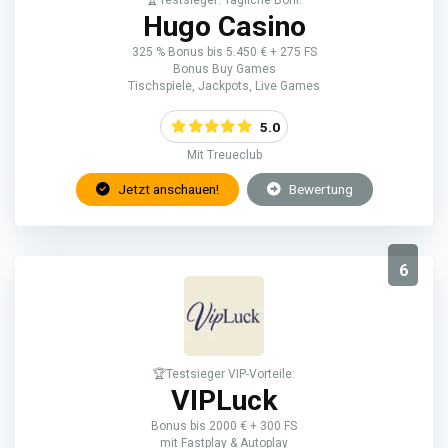
🏆Testsieger: Tägliche Boni:
Hugo Casino
325 % Bonus bis 5.450 € + 275 FS
Bonus Buy Games
Tischspiele, Jackpots, Live Games
5.0
Mit Treueclub
Jetzt anschauen!
Bewertung
6
🏆Testsieger VIP-Vorteile:
VIPLuck
Bonus bis 2000 € + 300 FS
mit Fastplay & Autoplay