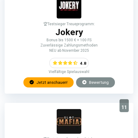
🏆Testsieger Treueprogramm:
Jokery
Bonus bis 1500 € + 100 FS
Zuverlässige Zahlungsmethoden
NEU ab November 2025
4.8
Vielfältige Spielauswahl
Jetzt anschauen!
Bewertung
11