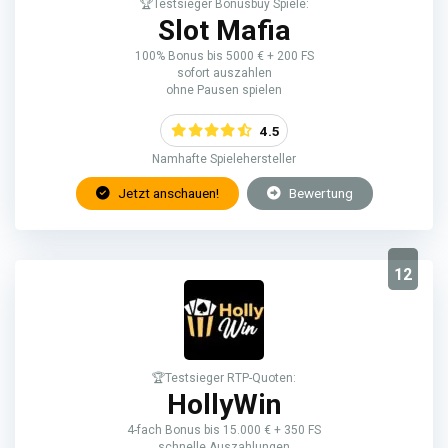
🏆Testsieger Bonusbuy Spiele:
Slot Mafia
100% Bonus bis 5000 € + 200 FS
sofort auszahlen
ohne Pausen spielen
4.5
Namhafte Spielehersteller
Jetzt anschauen!
Bewertung
12
🏆Testsieger RTP-Quoten:
HollyWin
4-fach Bonus bis 15.000 € + 350 FS
schnelle Auszahlungen