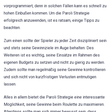
vorprogrammiert, denn in solchen Fällen kann es schnell zu
hohen Einbußen kommen. Um die Paroli Strategie
erfolgreich anzuwenden, ist es ratsam, einige Tipps zu
beachten.
Zum einen sollte der Spieler zu jeder Zeit diszipliniert sein
und stets seine Gewinnziele im Auge behalten. Des
Weiteren ist es wichtig, seine Einsätze im Rahmen des
eigenen Budgets zu setzen und nicht zu gierig zu werden.
Zudem sollte man regelmäßig seine Gewinne kontrollieren
und sich nicht von kurzfristigen Verlusten entmutigen
lassen.
Alles in allem bietet die Paroli Strategie eine interessante
Möglichkeit, seine Gewinne beim Roulette zu maximieren.
Allerdings sollte man sich immer bewusst sein, dass