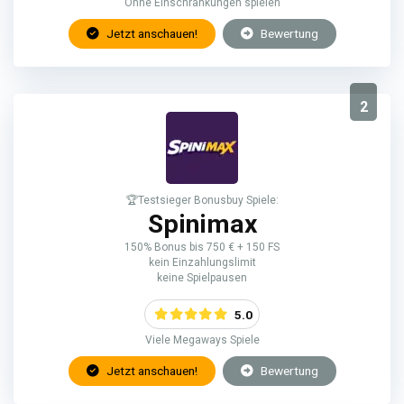
Ohne Einschränkungen spielen
Jetzt anschauen!
Bewertung
2
🏆Testsieger Bonusbuy Spiele:
Spinimax
150% Bonus bis 750 € + 150 FS
kein Einzahlungslimit
keine Spielpausen
5.0
Viele Megaways Spiele
Jetzt anschauen!
Bewertung