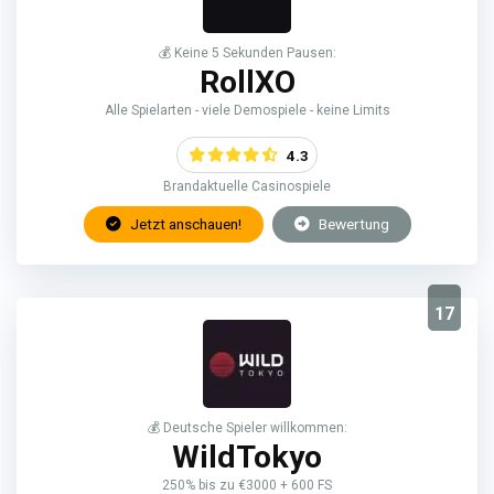
💰 Keine 5 Sekunden Pausen:
RollXO
Alle Spielarten - viele Demospiele - keine Limits
4.3
Brandaktuelle Casinospiele
Jetzt anschauen!
Bewertung
17
💰 Deutsche Spieler willkommen:
WildTokyo
250% bis zu €3000 + 600 FS