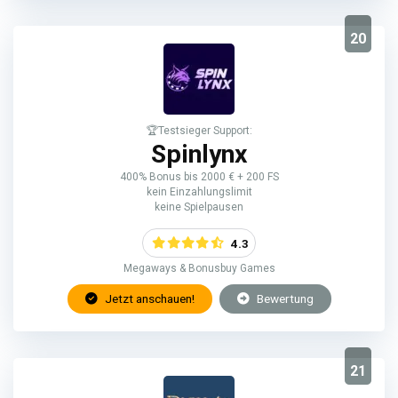
20
🏆Testsieger Support:
Spinlynx
400% Bonus bis 2000 € + 200 FS
kein Einzahlungslimit
keine Spielpausen
4.3
Megaways & Bonusbuy Games
Jetzt anschauen!
Bewertung
21