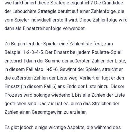
wie funktioniert diese Strategie eigentlich? Die Grundidee
der Labouchère Strategie beruht auf einer Zahlenfolge, die
vom Spieler individuell erstellt wird. Diese Zahlenfolge wird
dann als Einsatzreihenfolge verwendet.
Zu Beginn legt der Spieler eine Zahlenliste fest, zum
Beispiel 1-2-3-4-5. Der Einsatz bei jedem Roulette-Spiel
entspricht dann der Summe der äußersten Zahlen der Liste,
in diesem Fall also 1+5=6. Gewinnt der Spieler, streicht er
die äußersten Zahlen der Liste weg. Verliert er, fügt er den
Einsatz (in diesem Fall 6) ans Ende der Liste hinzu. Dieser
Prozess wird solange wiederholt, bis alle Zahlen der Liste
gestrichen sind. Das Ziel ist es, durch das Streichen der
Zahlen einen Gesamtgewinn zu erzielen.
Es gibt jedoch einige wichtige Aspekte, die während des