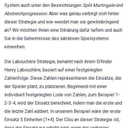
System auch unter den Bezeichnungen
Split Martingale
und
Abstreichprogression
. Aber was genau verbirgt sich hinter
dieser Strategie und wie wendet man sie gewinnbringend
an? Wir möchten Ihnen eine Erklärung dafür liefern und auch
Sie in die Geheimnisse des lukrativen Spielsystems
einweihen.
Die Labouchère Strategie, benannt nach ihrem Erfinder
Henry Labouchère, basiert auf einer festgelegten
Zahlenfolge. Diese Zahlen repräsentieren die Einsätze, die
der Spieler plant, zu platzieren. Beginnend mit einer
individuell festgelegten Liste von Zahlen, zum Beispiel 1-
2-3-4, wird der Einsatz berechnet, indem man die erste und
die letzte Zahl addiert. In unserem Beispiel wäre der erste
Einsatz 5 Einheiten (1+4). Der Clou an dieser Strategie ist,
dass der Einsatz nur erhöht wird, wenn der vorherige