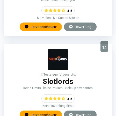
keine Einschränkungen
4.5
Mit vielen Live Casino Spielen
Jetzt anschauen!
Bewertung
14
🥇Testsieger Videoslots:
Slotlords
Keine Limits - keine Pausen - viele Spielvarianten
4.5
Kein Einzahlungslimit
Jetzt anschauen!
Bewertung