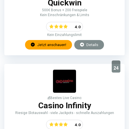
Quickwin
500€ Bonus + 200 Freispiele
Kein Einschränkungen & Limits
4.0
Kein Einzahlungslimit
Jetzt anschauen!
Details
24
💰Bestes Live Casino:
Casino Infinity
Riesige Slotauswahl - viele Jackpots - schnelle Auszahlungen
4.0