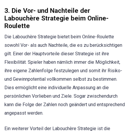
3. Die Vor- und Nachteile der
Labouchère Strategie beim Online-
Roulette
Die Labouchère Strategie bietet beim Online-Roulette
sowohl Vor- als auch Nachteile, die es zu berücksichtigen
gilt. Einer der Hauptvorteile dieser Strategie ist ihre
Flexibilität. Spieler haben nämlich immer die Möglichkeit,
ihre eigene Zahlenfolge festzulegen und somit ihr Risiko-
und Gewinnpotential vollkommen selbst zu bestimmen.
Dies ermöglicht eine individuelle Anpassung an die
persönlichen Vorlieben und Ziele. Sogar zwischendurch
kann die Folge der Zahlen noch geändert und entsprechend
angepasst werden.
Ein weiterer Vorteil der Labouchère Strategie ist die