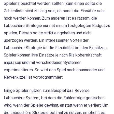
Spielens beachtet werden sollten. Zum einen sollte die
Zahlenliste nicht zu lang sein, da sonst die Einsätze sehr
hoch werden können. Zum anderen ist es ratsam, die
Labouchère Strategie nur mit einem festgelegten Budget zu
spielen. Dieses sollte strikt eingehalten und nicht
überzogen werden. Ein interessanter Vorteil der
Labouchère Strategie ist die Flexibilität bei den Einsätzen.
Spieler können ihre Einsätze je nach Risikobereitschaft
anpassen und mit verschiedenen Systemen
experimentieren. So wird das Spiel noch spannender und
Nervenkitzel ist vorprogrammiert.
Einige Spieler nutzen zum Beispiel das Reverse
Labouchère System, bei dem die Zahlenfolge gestrichen
wird, wenn der Spieler gewinnt, anstatt wenn er verliert. Um
die Labouchère Strategie optimal zu nutzen, empfiehlt es