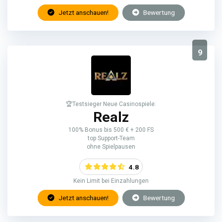
Jetzt anschauen!
Bewertung
9
🏆Testsieger Neue Casinospiele:
Realz
100% Bonus bis 500 € + 200 FS
top Support-Team
ohne Spielpausen
4.8
Kein Limit bei Einzahlungen
Jetzt anschauen!
Bewertung