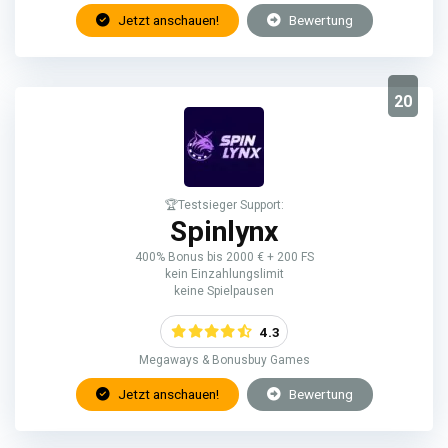
Jetzt anschauen!
Bewertung
20
🏆Testsieger Support:
Spinlynx
400% Bonus bis 2000 € + 200 FS
kein Einzahlungslimit
keine Spielpausen
4.3
Megaways & Bonusbuy Games
Jetzt anschauen!
Bewertung